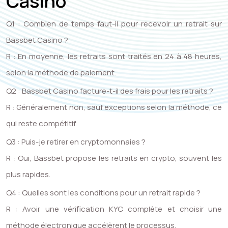
Casino
Q1 : Combien de temps faut-il pour recevoir un retrait sur
Bassbet Casino ?
R : En moyenne, les retraits sont traités en 24 à 48 heures,
selon la méthode de paiement.
Q2 : Bassbet Casino facture-t-il des frais pour les retraits ?
R : Généralement non, sauf exceptions selon la méthode, ce
qui reste compétitif.
Q3 : Puis-je retirer en cryptomonnaies ?
R : Oui, Bassbet propose les retraits en crypto, souvent les
plus rapides.
Q4 : Quelles sont les conditions pour un retrait rapide ?
R : Avoir une vérification KYC complète et choisir une
méthode électronique accélèrent le processus.