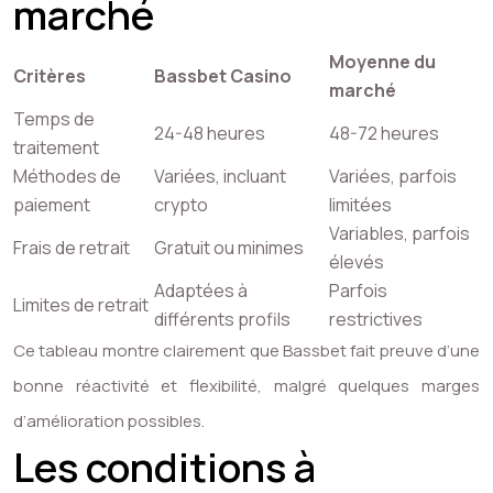
marché
Moyenne du
Critères
Bassbet Casino
marché
Temps de
24-48 heures
48-72 heures
traitement
Méthodes de
Variées, incluant
Variées, parfois
paiement
crypto
limitées
Variables, parfois
Frais de retrait
Gratuit ou minimes
élevés
Adaptées à
Parfois
Limites de retrait
différents profils
restrictives
Ce tableau montre clairement que Bassbet fait preuve d’une
bonne réactivité et flexibilité, malgré quelques marges
d’amélioration possibles.
Les conditions à