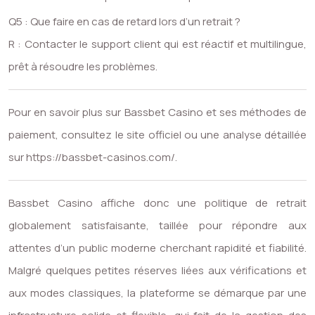
Q5 : Que faire en cas de retard lors d’un retrait ?
R : Contacter le support client qui est réactif et multilingue,
prêt à résoudre les problèmes.
Pour en savoir plus sur Bassbet Casino et ses méthodes de
paiement, consultez le site officiel ou une analyse détaillée
sur
https://bassbet-casinos.com/
.
Bassbet Casino affiche donc une politique de retrait
globalement satisfaisante, taillée pour répondre aux
attentes d’un public moderne cherchant rapidité et fiabilité.
Malgré quelques petites réserves liées aux vérifications et
aux modes classiques, la plateforme se démarque par une