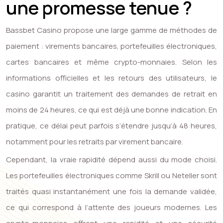
une promesse tenue ?
Bassbet Casino propose une large gamme de méthodes de
paiement : virements bancaires, portefeuilles électroniques,
cartes bancaires et même crypto-monnaies. Selon les
informations officielles et les retours des utilisateurs, le
casino garantit un traitement des demandes de retrait en
moins de 24 heures, ce qui est déjà une bonne indication. En
pratique, ce délai peut parfois s’étendre jusqu’à 48 heures,
notamment pour les retraits par virement bancaire.
Cependant, la vraie rapidité dépend aussi du mode choisi.
Les portefeuilles électroniques comme Skrill ou Neteller sont
traités quasi instantanément une fois la demande validée,
ce qui correspond à l’attente des joueurs modernes. Les