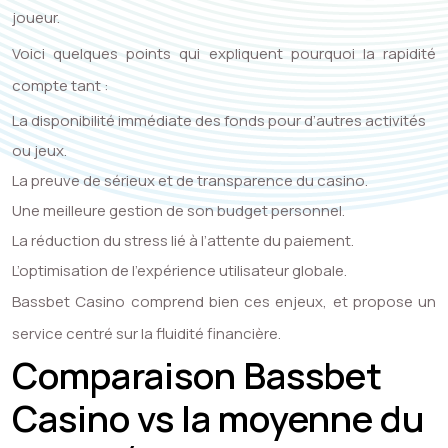
joueur.
Voici quelques points qui expliquent pourquoi la rapidité
compte tant :
La disponibilité immédiate des fonds pour d’autres activités
ou jeux.
La preuve de sérieux et de transparence du casino.
Une meilleure gestion de son budget personnel.
La réduction du stress lié à l’attente du paiement.
L’optimisation de l’expérience utilisateur globale.
Bassbet Casino comprend bien ces enjeux, et propose un
service centré sur la fluidité financière.
Comparaison Bassbet
Casino vs la moyenne du