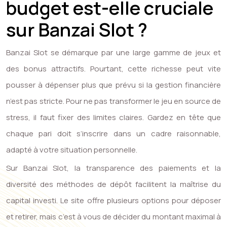
budget est-elle cruciale
sur Banzai Slot ?
Banzai Slot se démarque par une large gamme de jeux et
des bonus attractifs. Pourtant, cette richesse peut vite
pousser à dépenser plus que prévu si la gestion financière
n’est pas stricte. Pour ne pas transformer le jeu en source de
stress, il faut fixer des limites claires. Gardez en tête que
chaque pari doit s’inscrire dans un cadre raisonnable,
adapté à votre situation personnelle.
Sur Banzai Slot, la transparence des paiements et la
diversité des méthodes de dépôt facilitent la maîtrise du
capital investi. Le site offre plusieurs options pour déposer
et retirer, mais c’est à vous de décider du montant maximal à