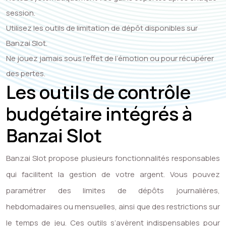
session.
Utilisez les outils de limitation de dépôt disponibles sur
Banzai Slot.
Ne jouez jamais sous l’effet de l’émotion ou pour récupérer
des pertes.
Les outils de contrôle
budgétaire intégrés à
Banzai Slot
Banzai Slot propose plusieurs fonctionnalités responsables
qui facilitent la gestion de votre argent. Vous pouvez
paramétrer des limites de dépôts journalières,
hebdomadaires ou mensuelles, ainsi que des restrictions sur
le temps de jeu. Ces outils s’avèrent indispensables pour