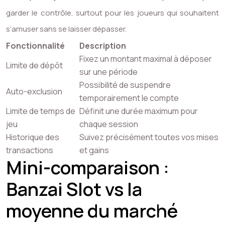
garder le contrôle, surtout pour les joueurs qui souhaitent
s’amuser sans se laisser dépasser.
Fonctionnalité
Description
Fixez un montant maximal à déposer
Limite de dépôt
sur une période
Possibilité de suspendre
Auto-exclusion
temporairement le compte
Limite de temps de
Définit une durée maximum pour
jeu
chaque session
Historique des
Suivez précisément toutes vos mises
transactions
et gains
Mini-comparaison :
Banzai Slot vs la
moyenne du marché