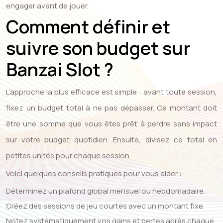
engager avant de jouer.
Comment définir et
suivre son budget sur
Banzai Slot ?
L’approche la plus efficace est simple : avant toute session,
fixez un budget total à ne pas dépasser. Ce montant doit
être une somme que vous êtes prêt à perdre sans impact
sur votre budget quotidien. Ensuite, divisez ce total en
petites unités pour chaque session.
Voici quelques conseils pratiques pour vous aider :
Déterminez un plafond global mensuel ou hebdomadaire.
Créez des sessions de jeu courtes avec un montant fixe.
Notez systématiquement vos gains et pertes après chaque