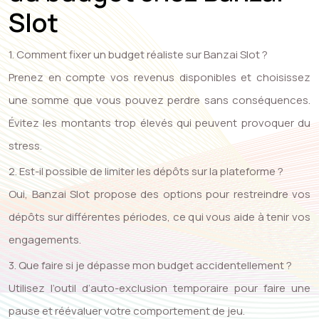
Slot
1. Comment fixer un budget réaliste sur Banzai Slot ?
Prenez en compte vos revenus disponibles et choisissez
une somme que vous pouvez perdre sans conséquences.
Évitez les montants trop élevés qui peuvent provoquer du
stress.
2. Est-il possible de limiter les dépôts sur la plateforme ?
Oui, Banzai Slot propose des options pour restreindre vos
dépôts sur différentes périodes, ce qui vous aide à tenir vos
engagements.
3. Que faire si je dépasse mon budget accidentellement ?
Utilisez l’outil d’auto-exclusion temporaire pour faire une
pause et réévaluer votre comportement de jeu.