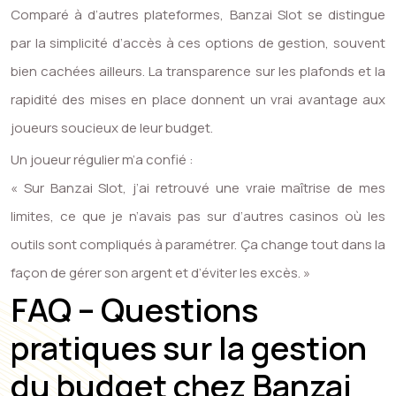
Comparé à d’autres plateformes, Banzai Slot se distingue
par la simplicité d’accès à ces options de gestion, souvent
bien cachées ailleurs. La transparence sur les plafonds et la
rapidité des mises en place donnent un vrai avantage aux
joueurs soucieux de leur budget.
Un joueur régulier m’a confié :
« Sur Banzai Slot, j’ai retrouvé une vraie maîtrise de mes
limites, ce que je n’avais pas sur d’autres casinos où les
outils sont compliqués à paramétrer. Ça change tout dans la
façon de gérer son argent et d’éviter les excès. »
FAQ – Questions
pratiques sur la gestion
du budget chez Banzai