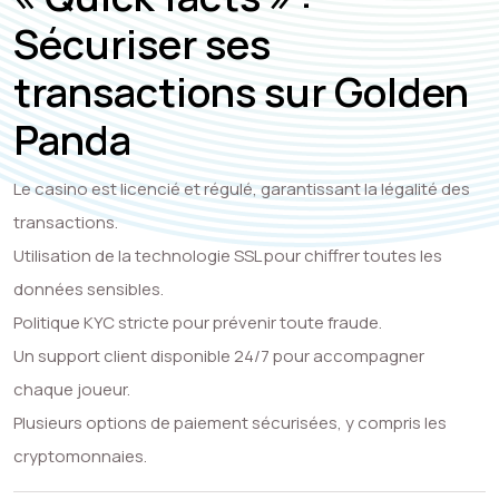
Sécuriser ses
transactions sur Golden
Panda
Le casino est licencié et régulé, garantissant la légalité des
transactions.
Utilisation de la technologie SSL pour chiffrer toutes les
données sensibles.
Politique KYC stricte pour prévenir toute fraude.
Un support client disponible 24/7 pour accompagner
chaque joueur.
Plusieurs options de paiement sécurisées, y compris les
cryptomonnaies.