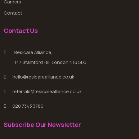
Careers
Contact
Contact Us
Resicare Alliance,
147 Stamford Hill, London N16 5LG
hello@resicarealliance.co.uk
referrals@resicarealliance.co.uk
020 7343 3789
Subscribe Our Newsletter