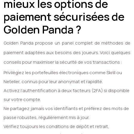
mieux les options de
paiement sécurisées de
Golden Panda ?
Golden Panda propose un panel complet de méthodes de
paiement adaptées aux besoins des joueurs. Voici quelques
conseils pour maximiser la sécurité de vos transactions :
Privilégiez les portefeuilles électroniques comme Skrill ou
Neteller, connus pour leur anonymat et rapidité.
Activez l’authentification à deux facteurs (2FA) si disponible
sur votre compte.
Ne partagez jamais vos identifiants et préférez des mots de
passe robustes, régulièrement mis à jour.
Vérifiez toujours les conditions de dépôt et retrait,