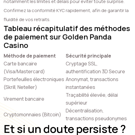
notamment les limites et délais pour éviter toute surprise.
Confirmez la conformité KYC rapidement, afin de garantir la
fluidité de vos retraits.
Tableau récapitulatif des méthodes
de paiement sur Golden Panda
Casino
Méthode de paiement
Sécurité principale
Carte bancaire
Cryptage SSL,
(Visa/Mastercard)
authentification 3D Secure
Portefeuilles électroniques
Anonymat, transactions
(Skrill, Neteller)
instantanées
Traçabilité élevée, délai
Virement bancaire
supérieur
Décentralisation,
Cryptomonnaies (Bitcoin)
transactions pseudonymes
Et si un doute persiste ?