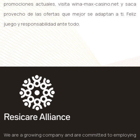
promociones actuales, visita
wina-max-casino.net
y saca
provecho de las ofertas que mejor se adaptan a ti. Feliz
juego y responsabilidad ante todo.
We are a growing company and are committed to employing