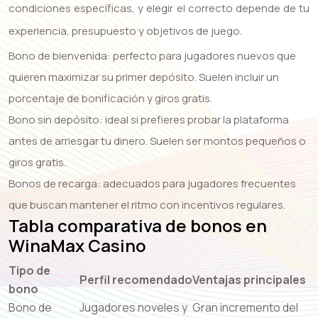
condiciones específicas, y elegir el correcto depende de tu
experiencia, presupuesto y objetivos de juego.
Bono de bienvenida: perfecto para jugadores nuevos que
quieren maximizar su primer depósito. Suelen incluir un
porcentaje de bonificación y giros gratis.
Bono sin depósito: ideal si prefieres probar la plataforma
antes de arriesgar tu dinero. Suelen ser montos pequeños o
giros gratis.
Bonos de recarga: adecuados para jugadores frecuentes
que buscan mantener el ritmo con incentivos regulares.
Tabla comparativa de bonos en
WinaMax Casino
Tipo de
Perfil recomendado
Ventajas principales
bono
Bono de
Jugadores noveles y
Gran incremento del