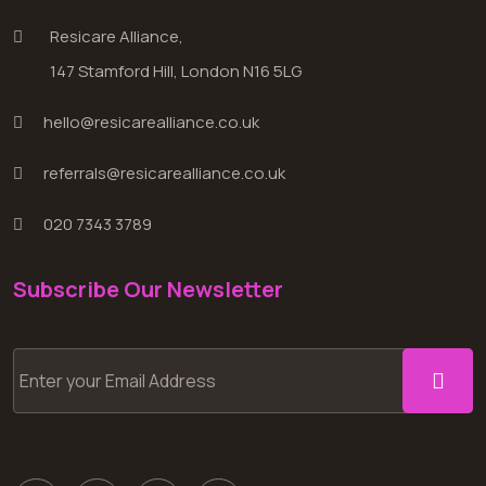
Resicare Alliance,
147 Stamford Hill, London N16 5LG
hello@resicarealliance.co.uk
referrals@resicarealliance.co.uk
020 7343 3789
Subscribe Our Newsletter