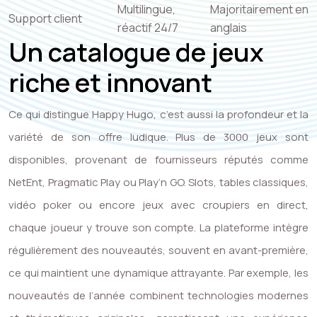
Multilingue,
Majoritairement en
Support client
réactif 24/7
anglais
Un catalogue de jeux
riche et innovant
Ce qui distingue Happy Hugo, c’est aussi la profondeur et la
variété de son offre ludique. Plus de 3000 jeux sont
disponibles, provenant de fournisseurs réputés comme
NetEnt, Pragmatic Play ou Play’n GO. Slots, tables classiques,
vidéo poker ou encore jeux avec croupiers en direct,
chaque joueur y trouve son compte. La plateforme intègre
régulièrement des nouveautés, souvent en avant-première,
ce qui maintient une dynamique attrayante. Par exemple, les
nouveautés de l’année combinent technologies modernes