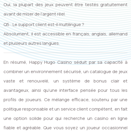
Oui, la plupart des jeux peuvent être testés gratuitement
avant de miser de l’argent réel.
Q5 : Le support client est-il multilingue ?
Absolument, il est accessible en français, anglais, allemand
et plusieurs autres langues.
En résumé, Happy Hugo Casino séduit par sa capacité à
combiner un environnement sécurisé, un catalogue de jeux
vaste et renouvelé, un système de bonus clair et
avantageux, ainsi qu’une interface pensée pour tous les
profils de joueurs. Ce mélange efficace, soutenu par une
politique responsable et un service client compétent, en fait
une option solide pour qui recherche un casino en ligne
fiable et agréable. Que vous soyez un joueur occasionnel