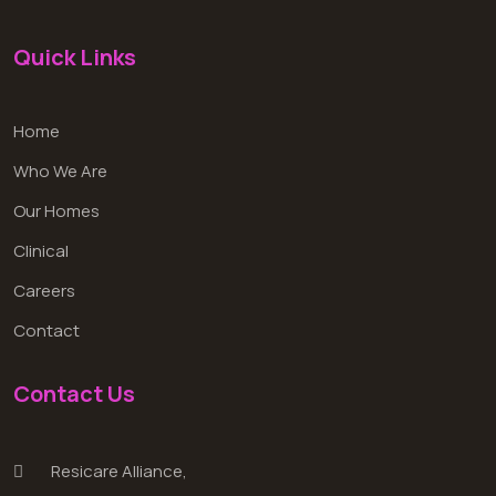
Quick Links
Home
Who We Are
Our Homes
Clinical
Careers
Contact
Contact Us
Resicare Alliance,