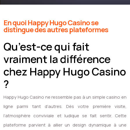
En quoi Happy Hugo Casino se
distingue des autres plateformes
Qu’est-ce qui fait
vraiment la différence
chez Happy Hugo Casino
?
Happy Hugo Casino ne ressemble pas à un simple casino en
ligne parmi tant d’autres. Dès votre première visite,
l’atmosphère conviviale et ludique se fait sentir. Cette
plateforme parvient à allier un design dynamique à une