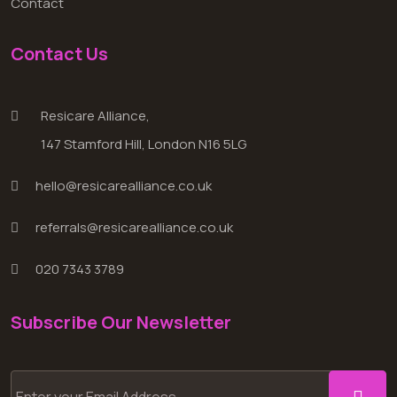
Contact
Contact Us
Resicare Alliance,
147 Stamford Hill, London N16 5LG
hello@resicarealliance.co.uk
referrals@resicarealliance.co.uk
020 7343 3789
Subscribe Our Newsletter