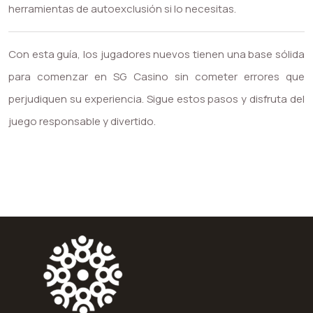
herramientas de autoexclusión si lo necesitas.
Con esta guía, los jugadores nuevos tienen una base sólida
para comenzar en SG Casino sin cometer errores que
perjudiquen su experiencia. Sigue estos pasos y disfruta del
juego responsable y divertido.