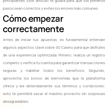
principiantes. Este artículo te guiará para que tus primeros
pasos sean correctos y evites los errores más comunes.
Cómo empezar
correctamente
Antes de iniciar tus apuestas, es fundamental entender
algunos aspectos clave sobre SG Casino para que disfrutes
de una experiencia optimizada. Primero, realiza un registro
completo y verifica tu cuenta para garantizar transacciones
seguras y habilitar todos los beneficios. Segundo,
aprovecha los bonos de bienvenida que la plataforma
ofrece y lee detenidamente sus términos y condiciones;
esto te permitirá sacar el máximo provecho sin sorpresas
desagradables.