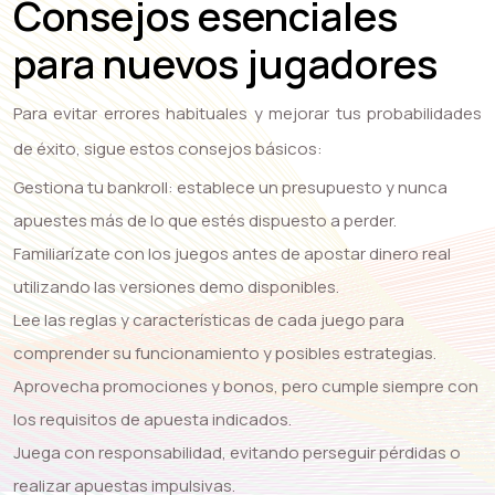
Consejos esenciales
para nuevos jugadores
Para evitar errores habituales y mejorar tus probabilidades
de éxito, sigue estos consejos básicos:
Gestiona tu bankroll: establece un presupuesto y nunca
apuestes más de lo que estés dispuesto a perder.
Familiarízate con los juegos antes de apostar dinero real
utilizando las versiones demo disponibles.
Lee las reglas y características de cada juego para
comprender su funcionamiento y posibles estrategias.
Aprovecha promociones y bonos, pero cumple siempre con
los requisitos de apuesta indicados.
Juega con responsabilidad, evitando perseguir pérdidas o
realizar apuestas impulsivas.