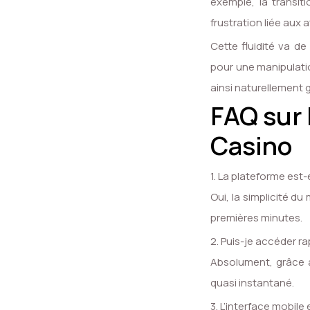
exemple, la transit
frustration liée aux 
Cette fluidité va d
pour une manipulatio
ainsi naturellement 
FAQ sur 
Casino
1. La plateforme est-
Oui, la simplicité du
premières minutes.
2. Puis-je accéder r
Absolument, grâce à
quasi instantané.
3. L’interface mobile