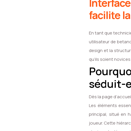
Interface
facilite l
En tant que technici
utilisateur de
betano
design et la structu
qu’ils soient novice
Pourquoi
séduit-e
Dès la page d’accueil
Les éléments essent
principal, situé en
joueur. Cette hiérarch