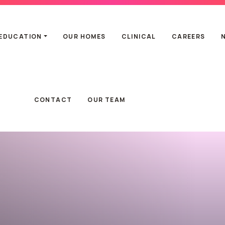
EDUCATION
OUR HOMES
CLINICAL
CAREERS
CONTACT
OUR TEAM