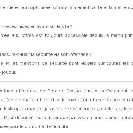
t entièrement optimisée, offrant la même fluidité et la même qua
t-elles mises en avant sur le site ?
diée aux offres est toujours accessible depuis le menu prin
ssure-t-il sur la sécurité via son interface ?
e et les mentions de sécurité sont visibles sur toutes les 
 joueur.
nterface utilisateur de Betano Casino illustre parfaitemen
t fonctionnel peut simplifier la navigation et le choix des jeux. 
sur desktop ou mobile, garantit une expérience agréable, rapide e
rs. Pour découvrir cette interface par vous-même, visitez
betan
ée pour le confort et l’efficacité.