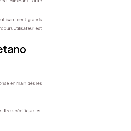
née, éliminant toute
 suffisamment grands
cours utilisateur est
Betano
 prise en main dès les
titre spécifique est