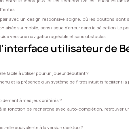
ion entre le lobby jeux et les sections live est quasi instanta
attentes.
e pair avec un design responsive soigné, où les boutons sont
n aisée sur mobile, sans risque d’erreur dans la sélection. Le par
guidé vers une navigation agréable et sans obstacles.
l’interface utilisateur de 
elle facile à utiliser pour un joueur débutant ?
 menu et la présence d’un système de filtres intuitifs facilitent la
apidement à mes jeux préférés ?
 la fonction de recherche avec auto-complétion, retrouver un 
 est-elle équivalente à la version desktop ?