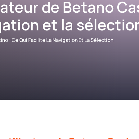
sateur de Betano Cas
igation et la sélectio
no : Ce Qui Facilite La Navigation Et La Sélection