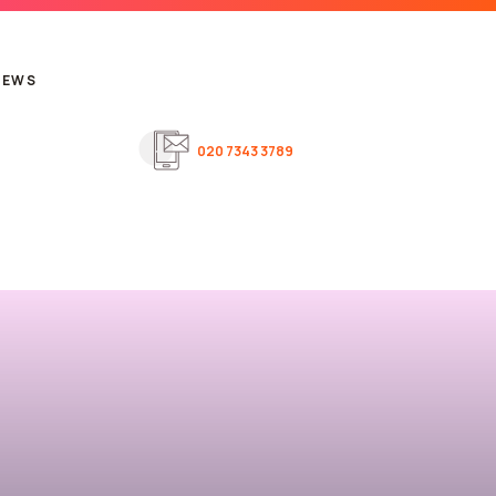
NEWS
020 7343 3789