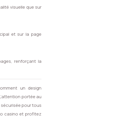
lité visuelle que sur
cipal et sur la page
pages, renforçant la
t comment un design
L’attention portée au
t sécurisée pour tous
o casino
et profitez