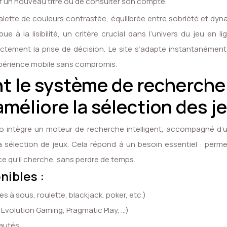
r un nouveau titre ou de consulter son compte.
alette de couleurs contrastée, équilibrée entre sobriété et dy
ue à la lisibilité, un critère crucial dans l’univers du jeu en li
ectement la prise de décision. Le site s’adapte instantanément 
périence mobile sans compromis.
 le système de recherche 
 améliore la sélection des j
no intègre un moteur de recherche intelligent, accompagné d’u
la sélection de jeux. Cela répond à un besoin essentiel : permett
e qu’il cherche, sans perdre de temps.
nibles :
 à sous, roulette, blackjack, poker, etc.)
 Evolution Gaming, Pragmatic Play, …)
eautés