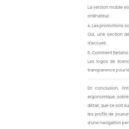
La version mobile es
ordinateur.
4. Les promotions son
Oui, une section dé
d’accueil.
5. Comment Betano ra
Les logos de licenc
transparence pour le
En conclusion, l’i
ergonomique, sobre e
détail, que ce soit 
les profils de joueu
d’une navigation pens