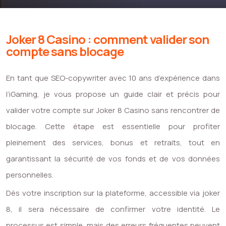
Joker 8 Casino : comment valider son
compte sans blocage
En tant que SEO-copywriter avec 10 ans d’expérience dans
l’iGaming, je vous propose un guide clair et précis pour
valider votre compte sur Joker 8 Casino sans rencontrer de
blocage. Cette étape est essentielle pour profiter
pleinement des services, bonus et retraits, tout en
garantissant la sécurité de vos fonds et de vos données
personnelles.
Dès votre inscription sur la plateforme, accessible via
joker
8
, il sera nécessaire de confirmer votre identité. Le
processus est simple, mais des erreurs fréquentes peuvent