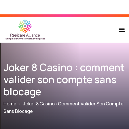
Joker 8 Casino : comment
valider son compte sans
blocage
Home
:
Joker 8 Casino : Comment Valider Son Compte
Sans Blocage