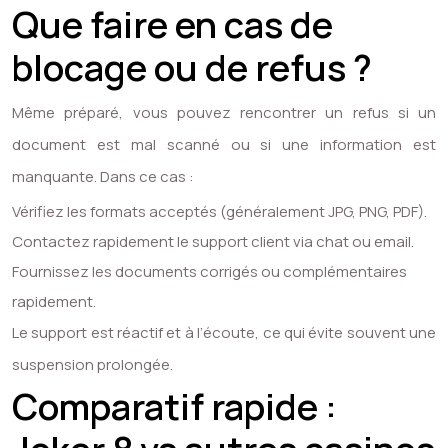
Que faire en cas de
blocage ou de refus ?
Même préparé, vous pouvez rencontrer un refus si un
document est mal scanné ou si une information est
manquante. Dans ce cas :
Vérifiez les formats acceptés (généralement JPG, PNG, PDF).
Contactez rapidement le support client via chat ou email.
Fournissez les documents corrigés ou complémentaires
rapidement.
Le support est réactif et à l’écoute, ce qui évite souvent une
suspension prolongée.
Comparatif rapide :