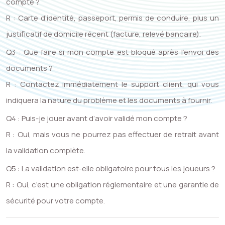
compte ?
R : Carte d’identité, passeport, permis de conduire, plus un
justificatif de domicile récent (facture, relevé bancaire).
Q3 : Que faire si mon compte est bloqué après l’envoi des
documents ?
R : Contactez immédiatement le support client, qui vous
indiquera la nature du problème et les documents à fournir.
Q4 : Puis-je jouer avant d’avoir validé mon compte ?
R : Oui, mais vous ne pourrez pas effectuer de retrait avant
la validation complète.
Q5 : La validation est-elle obligatoire pour tous les joueurs ?
R : Oui, c’est une obligation réglementaire et une garantie de
sécurité pour votre compte.