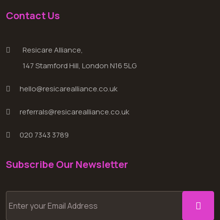
Contact Us
Resicare Alliance,
147 Stamford Hill, London N16 5LG
hello@resicarealliance.co.uk
referrals@resicarealliance.co.uk
020 7343 3789
Subscribe Our Newsletter