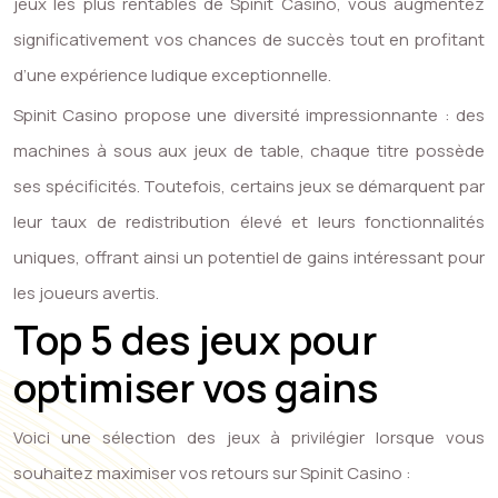
jeux les plus rentables de Spinit Casino, vous augmentez
significativement vos chances de succès tout en profitant
d’une expérience ludique exceptionnelle.
Spinit Casino propose une diversité impressionnante : des
machines à sous aux jeux de table, chaque titre possède
ses spécificités. Toutefois, certains jeux se démarquent par
leur taux de redistribution élevé et leurs fonctionnalités
uniques, offrant ainsi un potentiel de gains intéressant pour
les joueurs avertis.
Top 5 des jeux pour
optimiser vos gains
Voici une sélection des jeux à privilégier lorsque vous
souhaitez maximiser vos retours sur Spinit Casino :