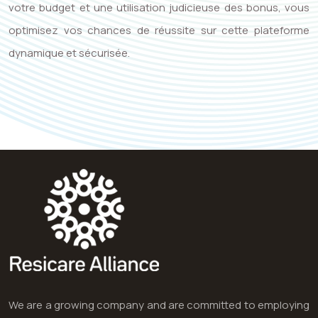
votre budget et une utilisation judicieuse des bonus, vous
optimisez vos chances de réussite sur cette plateforme
dynamique et sécurisée.
We are a growing company and are committed to employing