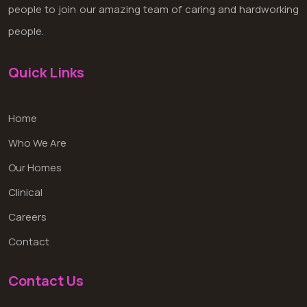
people to join our amazing team of caring and hardworking
people.
Quick Links
Home
Who We Are
Our Homes
Clinical
Careers
Contact
Contact Us