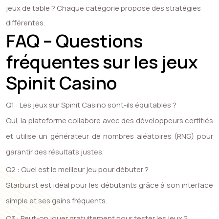
jeux de table ? Chaque catégorie propose des stratégies
différentes.
FAQ – Questions
fréquentes sur les jeux
Spinit Casino
Q1 : Les jeux sur Spinit Casino sont-ils équitables ?
Oui, la plateforme collabore avec des développeurs certifiés
et utilise un générateur de nombres aléatoires (RNG) pour
garantir des résultats justes.
Q2 : Quel est le meilleur jeu pour débuter ?
Starburst est idéal pour les débutants grâce à son interface
simple et ses gains fréquents.
Q3 : Peut-on jouer gratuitement pour tester les jeux ?