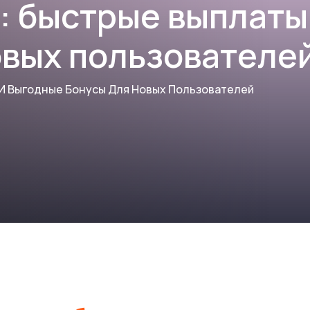
о: быстрые выплаты
овых пользователе
 И Выгодные Бонусы Для Новых Пользователей