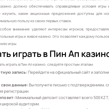
азино должно обеспечивать справедливые условия игры 
 изучить, какие акционные предложения доступны для но
имальную пользу из своих первых ставок.
собое внимание уделяют интересам игроков, предоставля
тольные игры и живое казино. Это позволяет каждому пользо
тилю игры.
ать играть в Пин Ап казин
ть играть в Пин Ап казино, следуйте простым этапам:
тную запись:
Перейдите на официальный сайт и заполн
 свои данные:
Вы получите письмо с подтверждением, с
ия регистрации.
епозит:
Минимальный депозит составляет всего 500 KZT,
я широкой аудитории.