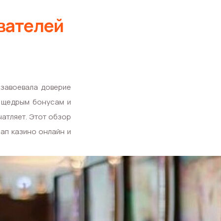
вателей
 завоевала доверие
, щедрым бонусам и
чатляет. Этот обзор
ап казино онлайн
и