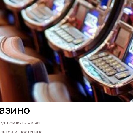
казино
ут повлиять на ваш
иентов и доступные