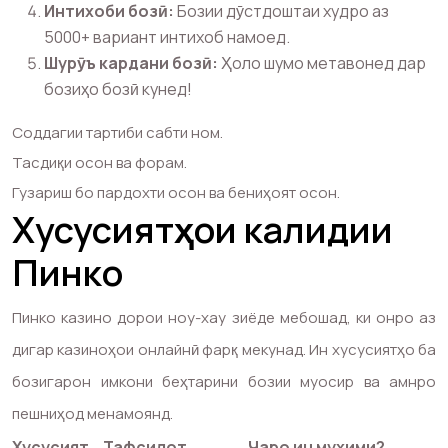
Интихоби бозӣ:
Бозии дӯстдоштаи худро аз
5000+ вариант интихоб намоед.
Шурӯъ кардани бозӣ:
Ҳоло шумо метавонед дар
бозиҳо бозӣ кунед!
Соддагии тартиби сабти ном.
Тасдиқи осон ва форам.
Гузариш бо пардохти осон ва бениҳоят осон.
Хусусиятҳои калидии
Пинко
Пинко казино дорои ноу-хау зиёде мебошад, ки онро аз
дигар казиноҳои онлайнӣ фарқ мекунад. Ин хусусиятҳо ба
бозигарон имкони беҳтарини бозии муосир ва амнро
пешниҳод менамоянд.
Хусусият
Тафсилот
Чаро ин муҳими?