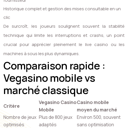
fournisseur
Historique complet et gestion des mises consultable en un
clic
De surcroît, les joueurs soulignent souvent la stabilité
technique qui limite les interruptions et crashs, un point
crucial pour apprécier pleinement le live casino ou les
machines à sous les plus dynamiques.
Comparaison rapide :
Vegasino mobile vs
marché classique
Vegasino Casino
Casino mobile
Critère
Mobile
moyen du marché
Nombre de jeux
Plus de 800 jeux
Environ 500, souvent
optimisés
adaptés
sans optimisation