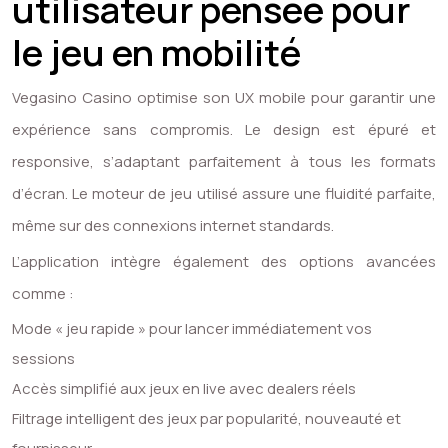
utilisateur pensée pour
le jeu en mobilité
Vegasino Casino optimise son UX mobile pour garantir une
expérience sans compromis. Le design est épuré et
responsive, s’adaptant parfaitement à tous les formats
d’écran. Le moteur de jeu utilisé assure une fluidité parfaite,
même sur des connexions internet standards.
L’application intègre également des options avancées
comme :
Mode « jeu rapide » pour lancer immédiatement vos
sessions
Accès simplifié aux jeux en live avec dealers réels
Filtrage intelligent des jeux par popularité, nouveauté et