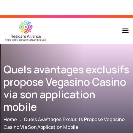
Quels avantages exclusifs
propose Vegasino Casino
via son application
mobile
Home
:
Quels Avantages Exclusifs Propose Vegasino
Casino Via Son Application Mobile