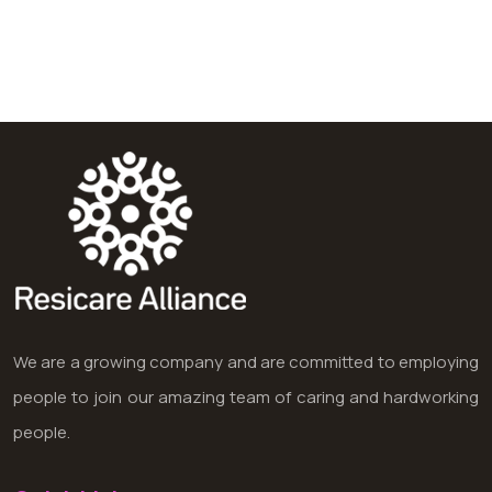
We are a growing company and are committed to employing
people to join our amazing team of caring and hardworking
people.