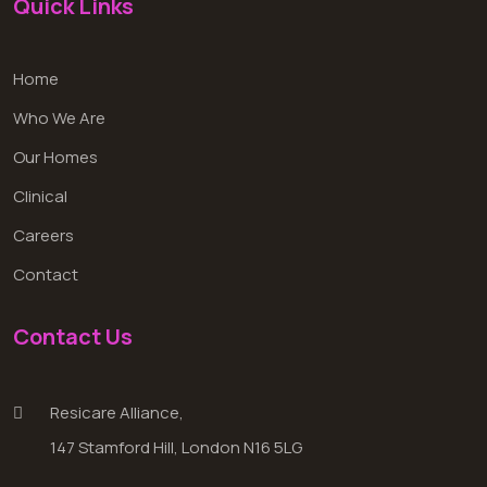
Quick Links
Home
Who We Are
Our Homes
Clinical
Careers
Contact
Contact Us
Resicare Alliance,
147 Stamford Hill, London N16 5LG