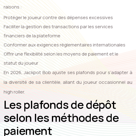
raisons :
Protéger le joueur contre des dépenses excessives
Faciliter la gestion des transactions par les services
financiers de la plateforme
Conformer aux exigences réglementaires internationales
Offrir une flexibilité selon les moyens de paiement et le
statut du joueur
En 2026, Jackpot Bob ajuste ses plafonds pour s’adapter à
la diversité de sa clientèle, allant du joueur occasionnel au
high roller.
Les plafonds de dépôt
selon les méthodes de
paiement