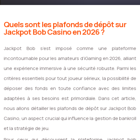
Quels sont les plafonds de dépôt sur
Jackpot Bob Casino en 2026 ?
Jackpot Bob s’est imposé comme une plateforme
incontournable pour les amateurs d’iGaming en 2026, alliant
une expérience immersive à une sécurité robuste. Parmi les
critères essentiels pour tout joueur sérieux, la possibilité de
déposer des fonds en toute confiance avec des limites
adaptées à ses besoins est primordiale. Dans cet article,
nous allons détailler les plafonds de dépôt sur Jackpot Bob
Casino, un aspect crucial qui influence la gestion de bankroll
et la stratégie de jeu.
Pour ceux qui découvrent la plateforme,
jackpot bob