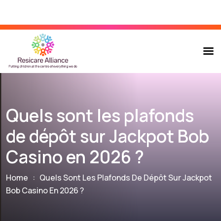
Quels sont les plafonds
de dépôt sur Jackpot Bob
Casino en 2026 ?
Home
:
Quels Sont Les Plafonds De Dépôt Sur Jackpot
Bob Casino En 2026 ?