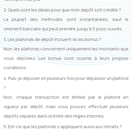
2. Quels sont les délais pour que mon dépôt soit crédité ?
La plupart des méthodes sont instantanées, sauf le
virement bancaire qui peut prendre jusqu’à 3 jours ouvrés.
3. Les plafonds de dépôt incluent-ils les bonus ?
Non, les plafonds concernent uniquement les montants que
vous déposez. Les bonus sont soumis à leurs propres
conditions.
4. Puis-je déposer en plusieurs fois pour dépasser un plafond
?
Non, chaque transaction est limitée par le plafond en
vigueur par dépôt, mais vous pouvez effectuer plusieurs
dépôts séparés dans la limite des règles internes.
5. Est-ce que les plafonds s’appliquent aussi aux retraits ?