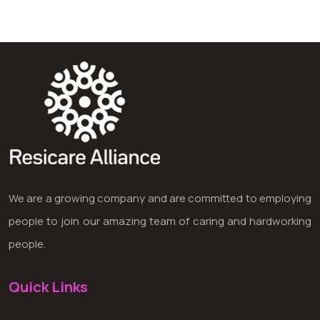
We are a growing company and are committed to employing
people to join our amazing team of caring and hardworking
people.
Quick Links