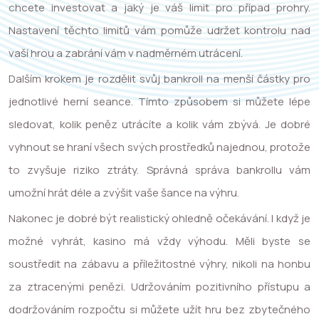
chcete investovat a jaký je váš limit pro případ prohry.
Nastavení těchto limitů vám pomůže udržet kontrolu nad
vaší hrou a zabrání vám v nadměrném utrácení.
Dalším krokem je rozdělit svůj bankroll na menší částky pro
jednotlivé herní seance. Tímto způsobem si můžete lépe
sledovat, kolik peněz utrácíte a kolik vám zbývá. Je dobré
vyhnout se hraní všech svých prostředků najednou, protože
to zvyšuje riziko ztráty. Správná správa bankrollu vám
umožní hrát déle a zvýšit vaše šance na výhru.
Nakonec je dobré být realistický ohledně očekávání. I když je
možné vyhrát, kasino má vždy výhodu. Měli byste se
soustředit na zábavu a příležitostné výhry, nikoli na honbu
za ztracenými penězi. Udržováním pozitivního přístupu a
dodržováním rozpočtu si můžete užít hru bez zbytečného