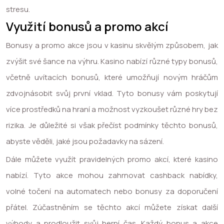
stresu.
Využití bonusů a promo akcí
Bonusy a promo akce jsou v kasinu skvělým způsobem, jak
zvýšit své šance na výhru. Kasino nabízí různé typy bonusů,
včetně uvítacích bonusů, které umožňují novým hráčům
zdvojnásobit svůj první vklad. Tyto bonusy vám poskytují
více prostředků na hraní a možnost vyzkoušet různé hry bez
rizika. Je důležité si však přečíst podmínky těchto bonusů,
abyste věděli, jaké jsou požadavky na sázení.
Dále můžete využít pravidelných promo akcí, které kasino
nabízí. Tyto akce mohou zahrnovat cashback nabídky,
volné točení na automatech nebo bonusy za doporučení
přátel. Zúčastněním se těchto akcí můžete získat další
výhody a prodloužit svůj herní čas. Každý bonus a akce