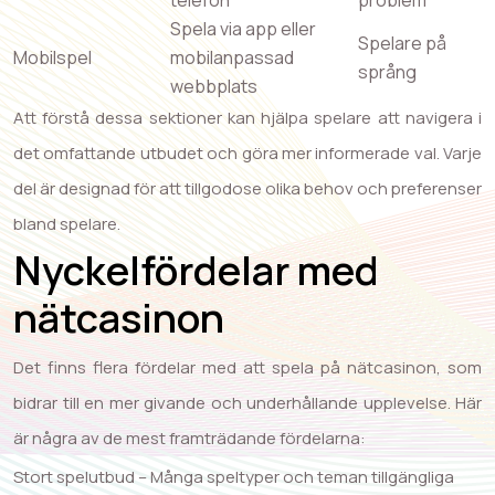
telefon
problem
Spela via app eller
Spelare på
Mobilspel
mobilanpassad
språng
webbplats
Att förstå dessa sektioner kan hjälpa spelare att navigera i
det omfattande utbudet och göra mer informerade val. Varje
del är designad för att tillgodose olika behov och preferenser
bland spelare.
Nyckelfördelar med
nätcasinon
Det finns flera fördelar med att spela på nätcasinon, som
bidrar till en mer givande och underhållande upplevelse. Här
är några av de mest framträdande fördelarna:
Stort spelutbud – Många speltyper och teman tillgängliga