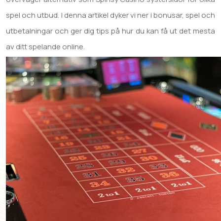
spel och utbud. I denna artikel dyker vi ner i bonusar, spel och
utbetalningar och ger dig tips på hur du kan få ut det mesta
av ditt spelande online.