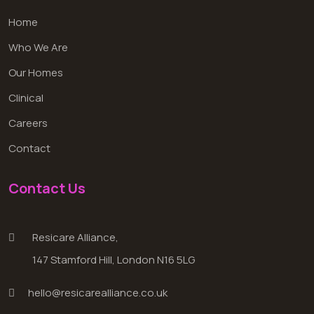
Home
Who We Are
Our Homes
Clinical
Careers
Contact
Contact Us
Resicare Alliance,
147 Stamford Hill, London N16 5LG
hello@resicarealliance.co.uk