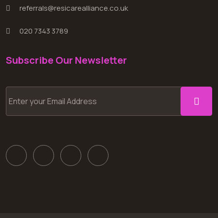
referrals@resicarealliance.co.uk
020 7343 3789
Subscribe Our Newsletter