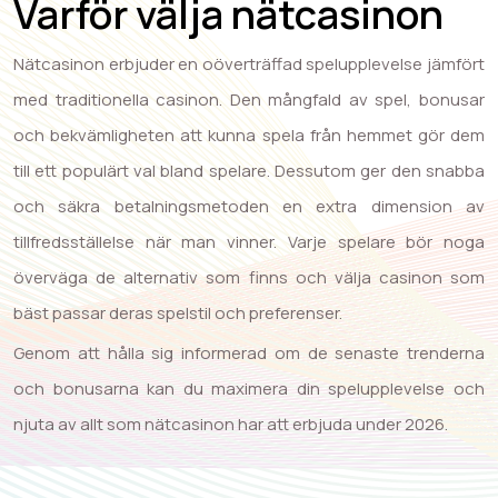
Varför välja nätcasinon
Nätcasinon erbjuder en oöverträffad spelupplevelse jämfört
med traditionella casinon. Den mångfald av spel, bonusar
och bekvämligheten att kunna spela från hemmet gör dem
till ett populärt val bland spelare. Dessutom ger den snabba
och säkra betalningsmetoden en extra dimension av
tillfredsställelse när man vinner. Varje spelare bör noga
överväga de alternativ som finns och välja casinon som
bäst passar deras spelstil och preferenser.
Genom att hålla sig informerad om de senaste trenderna
och bonusarna kan du maximera din spelupplevelse och
njuta av allt som nätcasinon har att erbjuda under 2026.