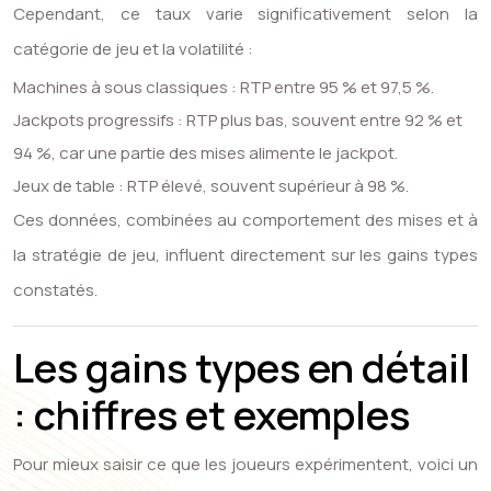
Cependant, ce taux varie significativement selon la
catégorie de jeu et la volatilité :
Machines à sous classiques : RTP entre 95 % et 97,5 %.
Jackpots progressifs : RTP plus bas, souvent entre 92 % et
94 %, car une partie des mises alimente le jackpot.
Jeux de table : RTP élevé, souvent supérieur à 98 %.
Ces données, combinées au comportement des mises et à
la stratégie de jeu, influent directement sur les gains types
constatés.
Les gains types en détail
: chiffres et exemples
Pour mieux saisir ce que les joueurs expérimentent, voici un