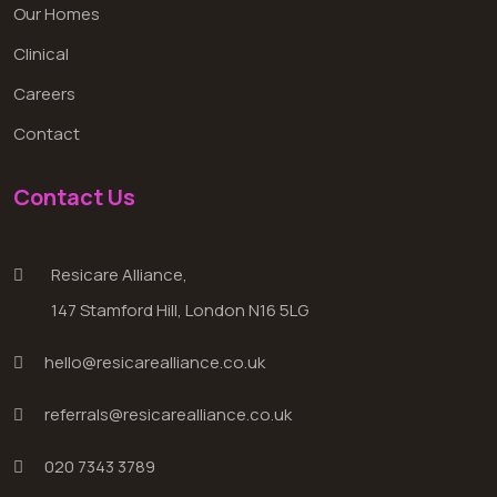
Our Homes
Clinical
Careers
Contact
Contact Us
Resicare Alliance,
147 Stamford Hill, London N16 5LG
hello@resicarealliance.co.uk
referrals@resicarealliance.co.uk
020 7343 3789