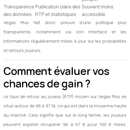
Transparence
Publication claire des
Souvent moins
des données
RTP et statistiques
accessible
Vegas Plus fait donc preuve d’une politique plus
transparente, notamment via son interface et les
informations régulièrement mises à jour sur les probabilités
et retours joueurs.
Comment évaluer vos
chances de gain ?
Le taux de retour au joueur (RTP) moyen sur Vegas Plus se
situe autour de 96 à 97 %, ce qui est dans la moyenne haute
du marché. Cela signifie que sur le long terme, les joueurs
peuvent espérer récupérer 96 à 97 € pour 100 € misés.