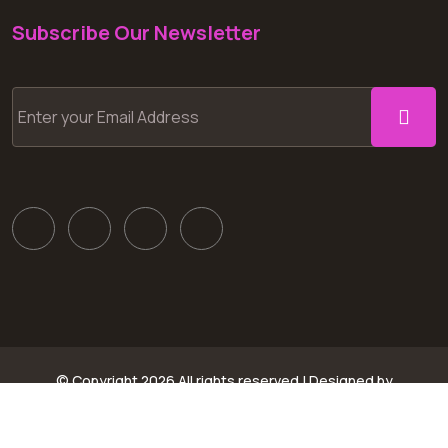
Subscribe Our Newsletter
© Copyright
2026 All rights reserved | Designed by
Kinstergroup