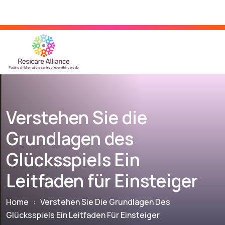
Verstehen Sie die
Grundlagen des
Glücksspiels Ein
Leitfaden für Einsteiger
Home
:
Verstehen Sie Die Grundlagen Des
Glücksspiels Ein Leitfaden Für Einsteiger