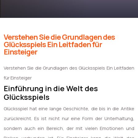
Verstehen Sie die Grundlagen des
Glücksspiels Ein Leitfaden für
Einsteiger
Verstehen Sie die Grundlagen des Glücksspiels Ein Leitfaden
für Einsteiger
Einführung in die Welt des
Glücksspiels
Glücksspiel hat eine lange Geschichte, die bis in die Antike
zurückreicht. Es ist nicht nur eine Form der Unterhaltung,
sondern auch ein Bereich, der mit vielen Emotionen und