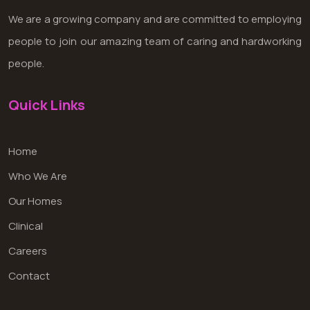
We are a growing company and are committed to employing
people to join our amazing team of caring and hardworking
people.
Quick Links
Home
Who We Are
Our Homes
Clinical
Careers
Contact