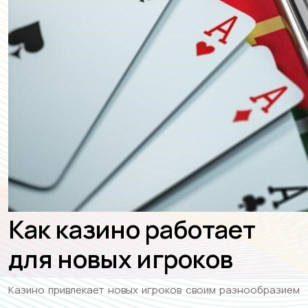
Как казино работает
для новых игроков
Казино привлекает новых игроков своим разнообразием