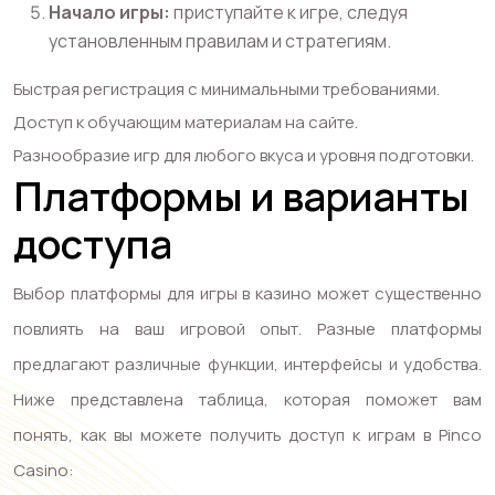
Начало игры:
приступайте к игре, следуя
установленным правилам и стратегиям.
Быстрая регистрация с минимальными требованиями.
Доступ к обучающим материалам на сайте.
Разнообразие игр для любого вкуса и уровня подготовки.
Платформы и варианты
доступа
Выбор платформы для игры в казино может существенно
повлиять на ваш игровой опыт. Разные платформы
предлагают различные функции, интерфейсы и удобства.
Ниже представлена таблица, которая поможет вам
понять, как вы можете получить доступ к играм в Pinco
Casino: