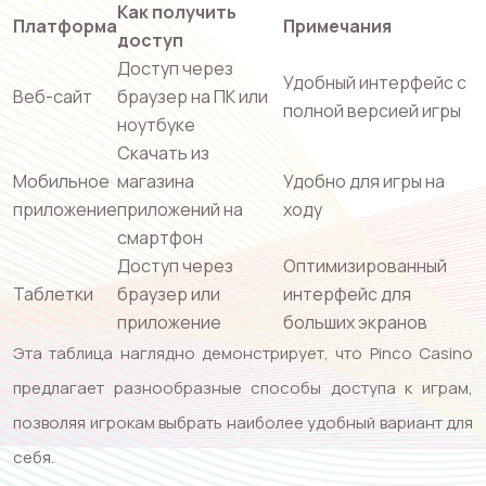
Как получить
Платформа
Примечания
доступ
Доступ через
Удобный интерфейс с
Веб-сайт
браузер на ПК или
полной версией игры
ноутбуке
Скачать из
Мобильное
магазина
Удобно для игры на
приложение
приложений на
ходу
смартфон
Доступ через
Оптимизированный
Таблетки
браузер или
интерфейс для
приложение
больших экранов
Эта таблица наглядно демонстрирует, что Pinco Casino
предлагает разнообразные способы доступа к играм,
позволяя игрокам выбрать наиболее удобный вариант для
себя.