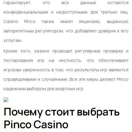
гарантирует, что все данные остаются
конфиденциальными и недоступными для третьих лиц.
Casino Pinco также имеет лицензию, выданную
авторитетным регулятором, что добавляет доверия к его
услугам.
Кроме того, казино проводит регулярные проверки и
тестирования игр на честность, что обеспечивает
игрокам уверенность в том, что результаты игр являются
справедливыми и случайными. Все эти меры делают Pinco
надежным выбором для азартных игр.
Почему стоит выбрать
Pinco Casino