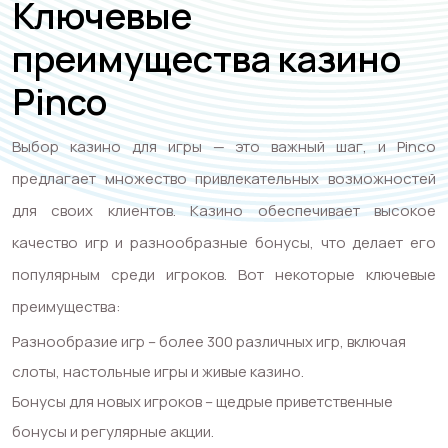
Ключевые
преимущества казино
Pinco
Выбор казино для игры — это важный шаг, и Pinco
предлагает множество привлекательных возможностей
для своих клиентов. Казино обеспечивает высокое
качество игр и разнообразные бонусы, что делает его
популярным среди игроков. Вот некоторые ключевые
преимущества:
Разнообразие игр – более 300 различных игр, включая
слоты, настольные игры и живые казино.
Бонусы для новых игроков – щедрые приветственные
бонусы и регулярные акции.