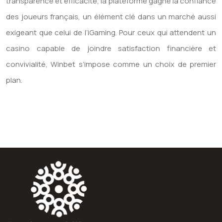
transparence et efficacité, la plateforme gagne la confiance
des joueurs français, un élément clé dans un marché aussi
exigeant que celui de l’iGaming. Pour ceux qui attendent un
casino capable de joindre satisfaction financière et
convivialité, Winbet s’impose comme un choix de premier
plan.