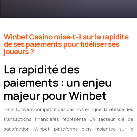
Winbet Casino mise-t-il sur la rapidité
de ses paiements pour fidéliser ses
joueurs ?
La rapidité des
paiements : un enjeu
majeur pour Winbet
Dans l’univers compétitif des casinos en ligne, la vitesse des
transactions financières représente un facteur clé de
satisfaction. Winbet, plateforme bien implantée sur le