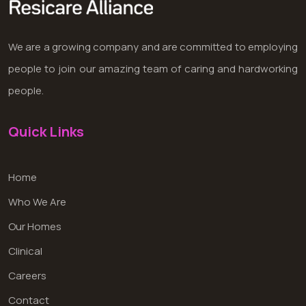
We are a growing company and are committed to employing
people to join our amazing team of caring and hardworking
people.
Quick Links
Home
Who We Are
Our Homes
Clinical
Careers
Contact