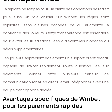
La rapidité ne fait pas tout : la clarté des conditions de retrait
joue aussi un rôle crucial. Sur Winbet, les règles sont
explicites, sans clauses cachées, ce qui augmente la
confiance des joueurs. Cette transparence est essentielle
pour éviter les frustrations liées à d’éventuels blocages ou
délais supplémentaires.
Les joueurs apprécient également un support client réactif,
capable de traiter rapidement toute question liée aux
paiements. Winbet offre plusieurs canaux de
communication (chat en direct, email, téléphone) avec une
équipe francophone dédiée.
Avantages spécifiques de Winbet
pour les paiements rapides