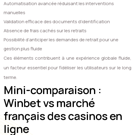
Automatisation avancée réduisant les interventions
manuelles
Validation efficace des documents d’identification
Absence de frais cachés sur les retraits
Possibilité d’anticiper les demandes de retrait pour une
gestion plus fluide
Ces éléments contribuent à une expérience globale fluide,
un facteur essentiel pour fidéliser les utilisateurs sur le long
terme.
Mini-comparaison :
Winbet vs marché
français des casinos en
ligne