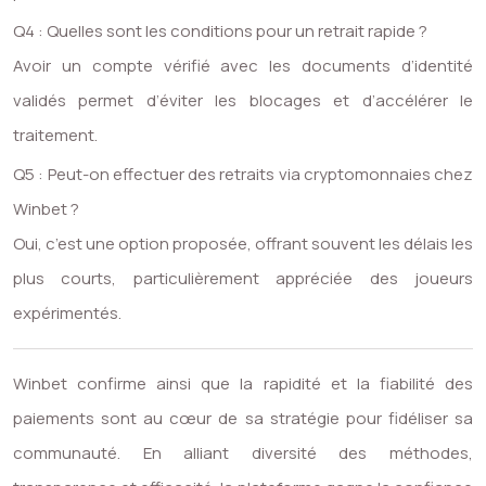
Q4 : Quelles sont les conditions pour un retrait rapide ?
Avoir un compte vérifié avec les documents d’identité
validés permet d’éviter les blocages et d’accélérer le
traitement.
Q5 : Peut-on effectuer des retraits via cryptomonnaies chez
Winbet ?
Oui, c’est une option proposée, offrant souvent les délais les
plus courts, particulièrement appréciée des joueurs
expérimentés.
Winbet confirme ainsi que la rapidité et la fiabilité des
paiements sont au cœur de sa stratégie pour fidéliser sa
communauté. En alliant diversité des méthodes,